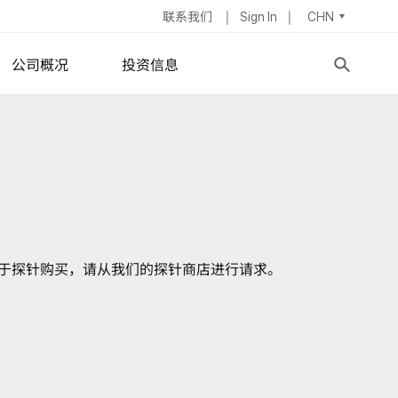
联系我们
Sign In
CHN
公司概况
投资信息
异性薄膜
公司简介
股票信息
学
董事会
IR新闻
ymposium
器
集团管理层
财务报表
招聘信息
股息政策
于探针购买，请从我们的探针商店进行请求。
地址
ESG