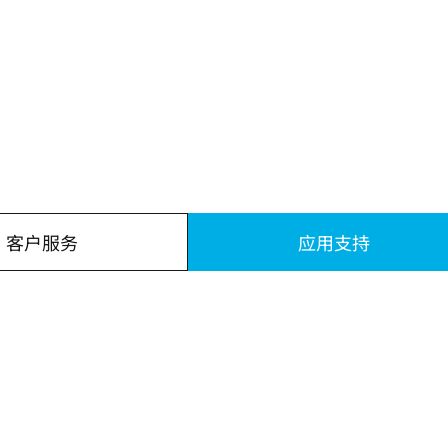
主动隔振桌
隔音罩
重载平台和隔振单元
客户服务
应用支持