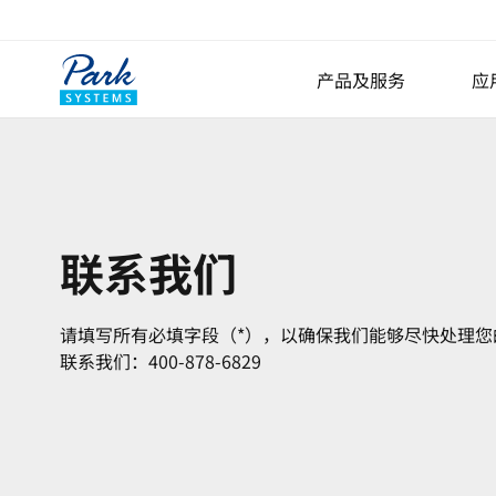
产品及服务
应
表面分析和研究的原子
小样品原子力显微镜
大样品原子力显微镜
联系我们
专业原子力显微镜
Nano-IR纳米红外光谱
请填写所有必填字段（*），以确保我们能够尽快处理
AFM选项
联系我们：400-878-6829
操作软件
数字全息显微镜
Lyncée Reflection Serie
Lyncée Transmission Se