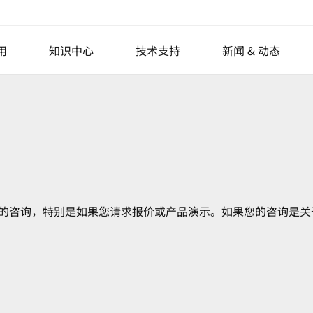
用
知识中心
技术支持
新闻 & 动态
力显微镜
半导体
用于产线计量的原子力显微镜
原子力显微镜(AFM)原理
生命科学
AFM Probes
椭偏仪
新闻
各向
聚合物
AFM模式
专用原子力显微镜
Nano Standard Samples
活动与展会
光子
晶圆计量
成像光谱椭偏仪
光掩模修复
参比光谱椭偏仪
金属和陶瓷
网络讲座Webinar
二维材料
客户支持
NANOscientific S
显示
先进封装
成像椭偏仪
薄膜
原子力显微镜扫图汇集
表面工程
说明书&软件
系统
平板显示器
您的咨询，特别是如果您请求报价或产品演示。如果您的咨询是关
Park AFM奖学金
光学轮廓仪
硬盘（HDD）介质检测
主动隔振
s
桌面式隔振台
ries
模块化隔振单元