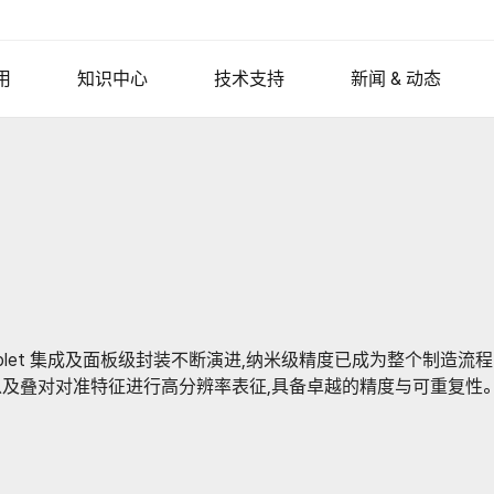
用
知识中心
技术支持
新闻 & 动态
力显微镜
半导体
用于产线计量的原子力显微镜
原子力显微镜(AFM)原理
生命科学
AFM Probes
椭偏仪
新闻
各向
聚合物
AFM模式
专用原子力显微镜
Nano Standard Samples
活动与展会
光子
晶圆计量
成像光谱椭偏仪
光掩模修复
参比光谱椭偏仪
金属和陶瓷
网络讲座Webinar
二维材料
客户支持
NANOscientific S
显示
先进封装
成像椭偏仪
薄膜
原子力显微镜扫图汇集
表面工程
说明书&软件
系统
平板显示器
Park AFM奖学金
光学轮廓仪
iplet 集成及面板级封装不断演进,纳米级精度已成为整个制造流程中不
硬盘（HDD）介质检测
薄膜以及叠对对准特征进行高分辨率表征,具备卓越的精度与可重复性
主动隔振
es
桌面式隔振台
ries
模块化隔振单元