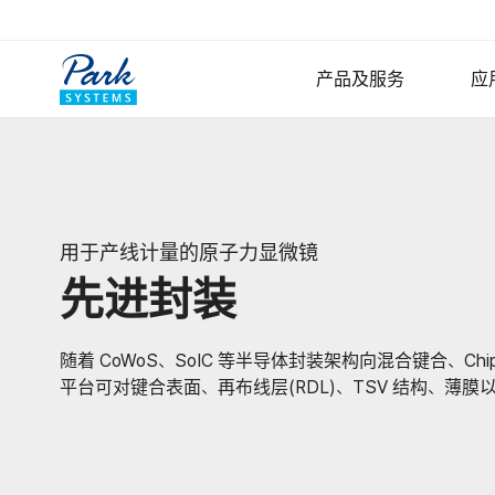
产品及服务
应
表面分析和研究的原子
小样品原子力显微镜
用于产线计量的原子力显微镜
大样品原子力显微镜
先进封装
专业原子力显微镜
Nano-IR纳米红外光谱
AFM选项
随着 CoWoS、SoIC 等半导体封装架构向混合键合、Ch
操作软件
平台可对键合表面、再布线层(RDL)、TSV 结构、
数字全息显微镜
Lyncée Reflection Seri
Lyncée Transmission Se