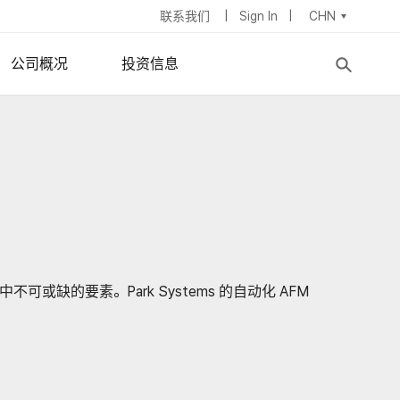
联系我们
Sign In
CHN
公司概况
投资信息
异性薄膜
公司简介
股票信息
学
董事会
IR新闻
ymposium
器
集团管理层
财务报表
招聘信息
股息政策
地址
ESG
可或缺的要素。Park Systems 的自动化 AFM
。