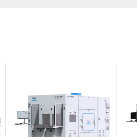
主动隔振桌
隔音罩
重载平台和隔振单元