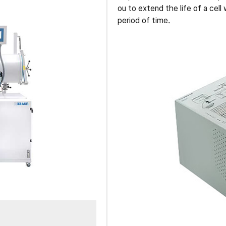
ou to extend the life of a ce
period of time.