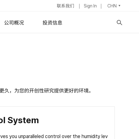
联系我们
Sign In
CHN
公司概况
投资信息
异性薄膜
公司简介
股票信息
学
董事会
IR新闻
ymposium
器
集团管理层
财务报表
招聘信息
股息政策
活更久，为您的开创性研究提供更好的环境。
地址
ESG
ol System
ves you unparalleled control over the humidity lev