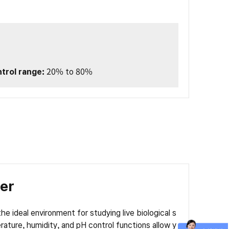
trol range:
20% to 80%
er
he ideal environment for studying live biological s
ture, humidity, and pH control functions allow y