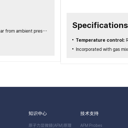
Specifications
 from ambient pressure
Temperature control:
R
Incorporated with gas mix
知识中心
技术支持
原子力显微镜(AFM)原理
AFM Probes