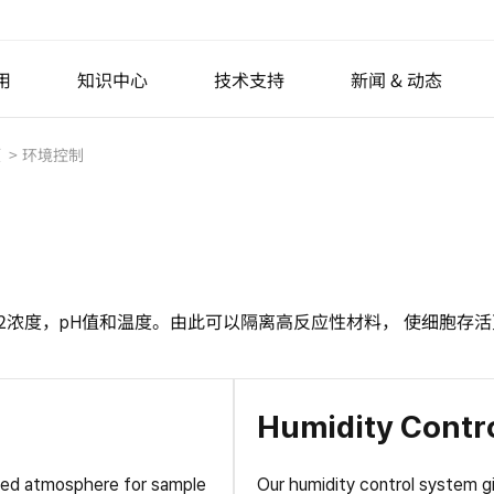
用
知识中心
技术支持
新闻 & 动态
项
环境控制
力显微镜
半导体
用于产线计量的原子力显微镜
原子力显微镜(AFM)原理
生命科学
AFM Probes
椭偏仪
新闻
各向
聚合物
AFM模式
专用原子力显微镜
Nano Standard Samples
活动与展会
光子
晶圆计量
成像光谱椭偏仪
光掩模修复
参比光谱椭偏仪
金属和陶瓷
网络讲座Webinar
二维材料
客户支持
NANOscientific S
显示
先进封装
成像椭偏仪
薄膜
原子力显微镜扫图汇集
表面工程
说明书&软件
系统
平板显示器
2浓度，pH值和温度。由此可以隔离高反应性材料， 使细胞存
Park AFM奖学金
光学轮廓仪
硬盘（HDD）介质检测
主动隔振
Humidity Contr
s
桌面式隔振台
lled atmosphere for sample
Our humidity control system gi
ries
模块化隔振单元