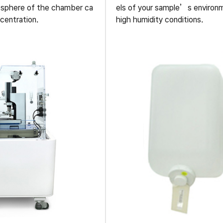
mosphere of the chamber ca
els of your sample’s environm
主动隔振桌
centration.
high humidity conditions.
隔音罩
重载平台和隔振单元