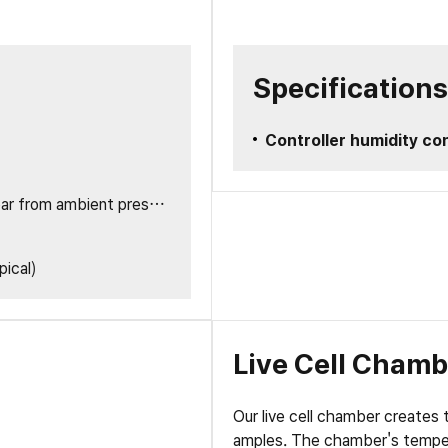
Specifications
Controller humidity con
 from ambient pressure
ical)
Live Cell Chamb
Our live cell chamber creates t
amples. The chamber's tempera