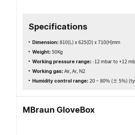
Specifications
Dimension:
810(L) x 625(D) x 710(H)mm
Weight:
50Kg
Working pressure range:
-12 mbar to +12 mbar
Working gas:
Air, Ar, N2
Humidity control range:
20 ~ 80% (± 5%) (typ
MBraun GloveBox